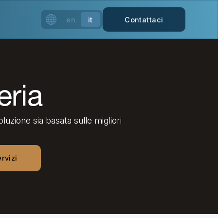
en
it
Contattaci
eria
luzione sia basata sulle migliori
ervizi