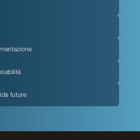
ementazione
sabilità
fide future