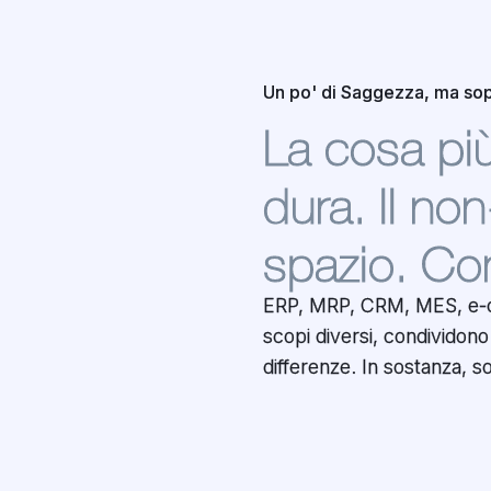
Un po' di Saggezza, ma sop
La cosa pi
dura. Il no
spazio. Com
ERP, MRP, CRM, MES, e-
processi aziendali, gestire i
scopi diversi, condividon
L'errore più grande è ottimi
differenze. In sostanza, so