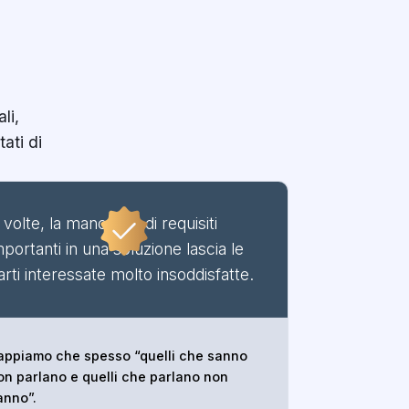
li,
tati di
 volte, la mancanza di requisiti
mportanti in una soluzione lascia le
arti interessate molto insoddisfatte.
appiamo che spesso “quelli che sanno
on parlano e quelli che parlano non
anno”.