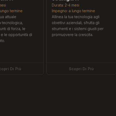
mesi
Durata: 2-4 mesi
 lungo termine
‍Impegno: a lungo termine
ua attuale
Allinea la tua tecnologia agli
ra tecnologica,
obiettivi aziendali, sfrutta gli
punti di forza, le
strumenti e i sistemi giusti per
à e le opportunità di
promuovere la crescita.
to.
copri Di Più
Scopri Di Più