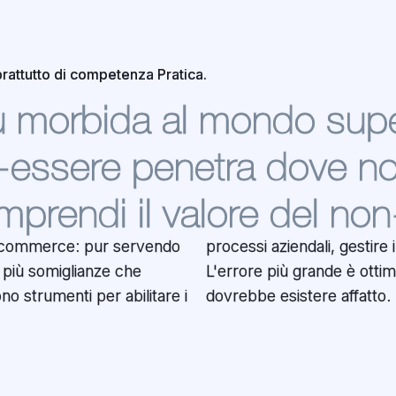
rattutto di competenza Pratica.
ù morbida al mondo supe
n-essere penetra dove n
prendi il valore del non
commerce: pur servendo
 dati e guidare l'efficienza.
o più somiglianze che
zzare qualcosa che non
no strumenti per abilitare i
dovrebbe esistere affatto.