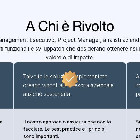
A Chi è Rivolto
nagement Esecutivo, Project Manager, analisti azienda
ti funzionali e sviluppatori che desiderano ottenere risul
valore e di impatto.
Talvolta le soluzioni implementate
A
creano vincoli alla crescita aziendale
i
anziché sostenerla.
p
la
Il nostro approccio assicura che non lo
S
facciate. Le best practice e i principi
n
sono importanti.
s