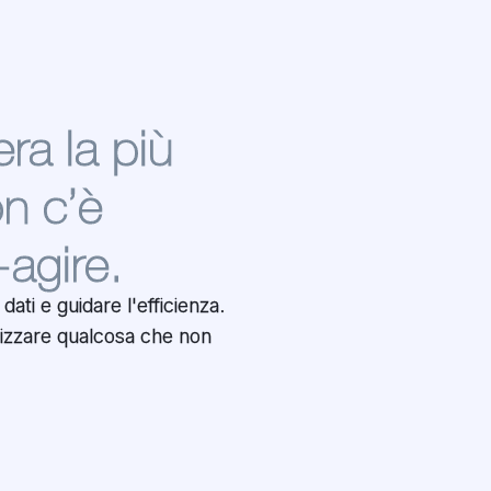
ra la più
on c’è
-agire.